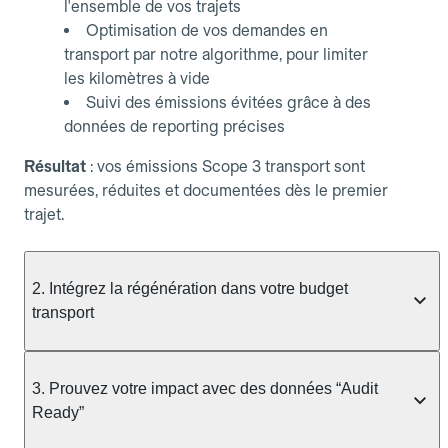
l'ensemble de vos trajets
Optimisation de vos demandes en
transport par notre algorithme, pour limiter
les kilomètres à vide
Suivi des émissions évitées grâce à des
données de reporting précises
Résultat
: vos émissions Scope 3 transport sont
mesurées, réduites et documentées dès le premier
trajet.
2. Intégrez la régénération dans votre budget
transport
Avec Allocab Regen, la contribution à la nature est
intégrée directement dans le modèle.
3. Prouvez votre impact avec des données “Audit
Ready”
Concrètement :