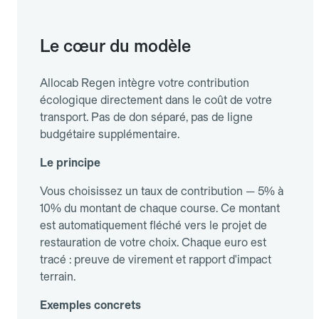
Test grandeur nature des flux financiers et
de l'expérience utilisateur.
Le cœur du modèle
Phase 3 – Déploiement global (60–90 jours) :
Allocab Regen intègre votre contribution
Ouverture de la plateforme à l'ensemble
écologique directement dans le coût de votre
des collaborateurs.
transport. Pas de don séparé, pas de ligne
Premier reporting extra-financier :
budgétaire supplémentaire.
surfaces restaurées, CO₂ séquestré, valeur
écosystémique créée.
Le principe
Vos données sont prêtes pour votre prochain
Vous choisissez un taux de contribution — 5% à
rapport CSRD.
10% du montant de chaque course. Ce montant
est automatiquement fléché vers le projet de
restauration de votre choix. Chaque euro est
tracé : preuve de virement et rapport d'impact
terrain.
Exemples concrets