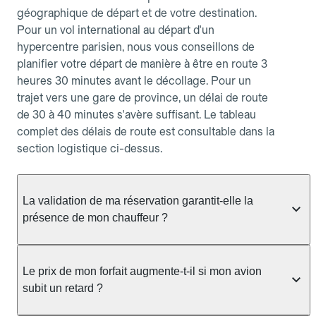
géographique de départ et de votre destination.
Pour un vol international au départ d'un
hypercentre parisien, nous vous conseillons de
planifier votre départ de manière à être en route 3
heures 30 minutes avant le décollage. Pour un
trajet vers une gare de province, un délai de route
de 30 à 40 minutes s'avère suffisant. Le tableau
complet des délais de route est consultable dans la
section logistique ci-dessus.
La validation de ma réservation garantit-elle la
présence de mon chauffeur ?
Oui. Contrairement aux systèmes de mise en
relation instantanée, Allocab attribue et confirme
Le prix de mon forfait augmente-t-il si mon avion
un chauffeur partenaire précis dès la validation de
subit un retard ?
votre commande. Ses coordonnées vous sont