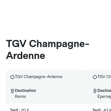
TGV Champagne-
Ardenne
TGV Champagne-Ardenne
TGV Ch
Destination
Destina
Reims
Éperna
Tarif :
20 €
Tarif :
43 