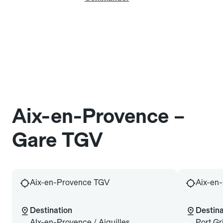
Aix-en-Provence –
Gare TGV
Aix-en-Provence TGV
Aix-en
Destination
Destina
AIx-en-Provence / Aiguilles
Port G