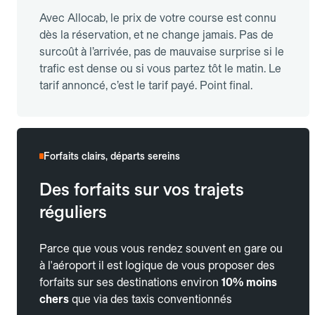
Avec Allocab, le prix de votre course est connu
dès la réservation, et ne change jamais. Pas de
surcoût à l’arrivée, pas de mauvaise surprise si le
trafic est dense ou si vous partez tôt le matin. Le
tarif annoncé, c’est le tarif payé. Point final.
Forfaits clairs, départs sereins
Des forfaits sur vos trajets
réguliers
Parce que vous vous rendez souvent en gare ou
à l'aéroport il est logique de vous proposer des
forfaits sur ses destinations environ
10% moins
chers
que via des taxis conventionnés