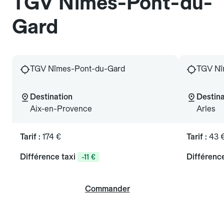
TGV Nîmes-Pont-du-
Gard
TGV Nîmes-Pont-du-Gard
TGV Nî
Destination
Destina
Aix-en-Provence
Arles
Tarif :
174 €
Tarif :
43 
Différence taxi
Différence
-11 €
Commander