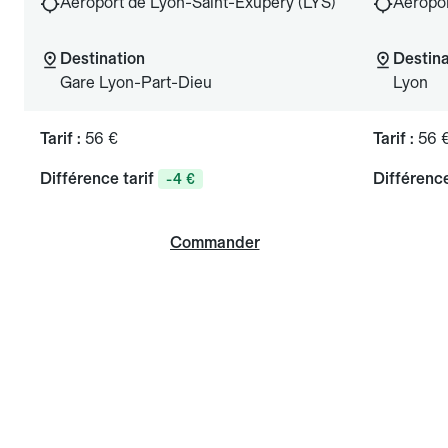
Aéroport de Lyon-Saint-Exupéry (LYS)
Aéropor
Destination
Destina
Gare Lyon-Part-Dieu
Lyon
Tarif :
56 €
Tarif :
56 
Différence tarif
Différence
-4 €
Commander