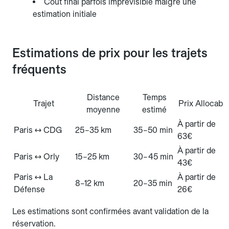
Coût final parfois imprévisible malgré une
estimation initiale
Estimations de prix pour les trajets
fréquents
Distance
Temps
Trajet
Prix Allocab
moyenne
estimé
À partir de
Paris ↔ CDG
25–35 km
35–50 min
63€
À partir de
Paris ↔ Orly
15–25 km
30–45 min
43€
Paris ↔ La
À partir de
8–12 km
20–35 min
Défense
26€
Les estimations sont confirmées avant validation de la
réservation.