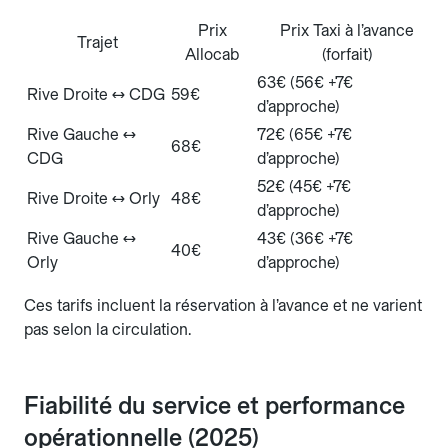
Prix
Prix Taxi à l’avance
Trajet
Allocab
(forfait)
63€ (56€ +7€
Rive Droite ↔ CDG
59€
d’approche)
Rive Gauche ↔
72€ (65€ +7€
68€
CDG
d’approche)
52€ (45€ +7€
Rive Droite ↔ Orly
48€
d’approche)
Rive Gauche ↔
43€ (36€ +7€
40€
Orly
d’approche)
Ces tarifs incluent la réservation à l’avance et ne varient
pas selon la circulation.
Fiabilité du service et performance
opérationnelle (2025)