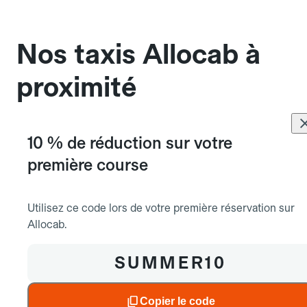
sans cage ni frais supplémentaire, mais doivent
également être mentionnés à l'avance.
Nos taxis Allocab à
proximité
10 % de réduction sur votre
Aéroports & gares
première course
Taxi à la gare d'Albertville
Utilisez ce code lors de votre première réservation sur
Taxi à la gare de Chambery
Allocab.
Taxi à la gare d'Aix Les Bains
Taxi à la gare d'Annecy
SUMMER10
Copier le code