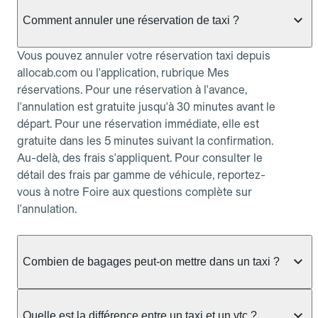
Comment annuler une réservation de taxi ?
Vous pouvez annuler votre réservation taxi depuis
allocab.com ou l'application, rubrique Mes
réservations. Pour une réservation à l'avance,
l'annulation est gratuite jusqu'à 30 minutes avant le
départ. Pour une réservation immédiate, elle est
gratuite dans les 5 minutes suivant la confirmation.
Au-delà, des frais s'appliquent. Pour consulter le
détail des frais par gamme de véhicule, reportez-
vous à notre Foire aux questions complète sur
l'annulation.
Combien de bagages peut-on mettre dans un taxi ?
La capacité dépend du véhicule taxi disponible : un
taxi berline accueille en général jusqu'à 3 bagages
Quelle est la différence entre un taxi et un vtc ?