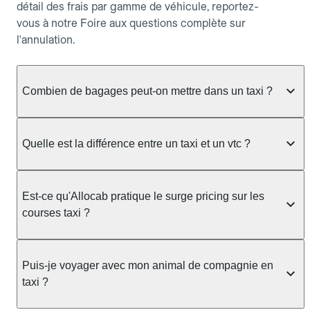
détail des frais par gamme de véhicule, reportez-
vous à notre Foire aux questions complète sur
l'annulation.
Combien de bagages peut-on mettre dans un taxi ?
La capacité dépend du véhicule taxi disponible : un
taxi berline accueille en général jusqu'à 3 bagages
Quelle est la différence entre un taxi et un vtc ?
de taille moyenne. Pour des bagages volumineux
ou nombreux, précisez-le dans le champ "Message
Le taxi est un service réglementé qui peut vous
au chauffeur" lors de la réservation. Le prix n'est
prendre en charge directement dans la rue, à une
Est-ce qu'Allocab pratique le surge pricing sur les
pas impacté par le nombre de bagages.
station ou sur réservation, avec un tarif au
courses taxi ?
compteur. Le VTC fonctionne uniquement sur
réservation et propose un prix fixe annoncé à
Non. Le tarif des taxis est encadré par la
l'avance. Chez Allocab, réservez facilement votre
réglementation préfectorale et suit un barème
Puis-je voyager avec mon animal de compagnie en
taxi.
officiel : il protège des hausses liées à la demande.
taxi ?
Chez Allocab, le prix estimé est affiché avant la