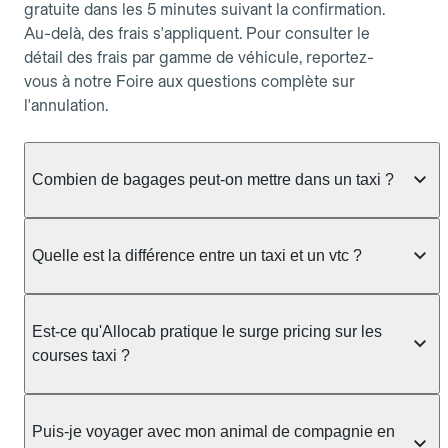
gratuite dans les 5 minutes suivant la confirmation.
Au-delà, des frais s'appliquent. Pour consulter le
détail des frais par gamme de véhicule, reportez-
vous à notre Foire aux questions complète sur
l'annulation.
Combien de bagages peut-on mettre dans un taxi ?
La capacité dépend du véhicule taxi disponible : un
taxi berline accueille en général jusqu'à 3 bagages
Quelle est la différence entre un taxi et un vtc ?
de taille moyenne. Pour des bagages volumineux
ou nombreux, précisez-le dans le champ "Message
Le taxi est un service réglementé qui peut vous
au chauffeur" lors de la réservation. Le prix n'est
prendre en charge directement dans la rue, à une
Est-ce qu'Allocab pratique le surge pricing sur les
pas impacté par le nombre de bagages.
station ou sur réservation, avec un tarif au
courses taxi ?
compteur. Le VTC fonctionne uniquement sur
réservation et propose un prix fixe annoncé à
Non. Le tarif des taxis est encadré par la
l'avance. Chez Allocab, réservez facilement votre
réglementation préfectorale et suit un barème
Puis-je voyager avec mon animal de compagnie en