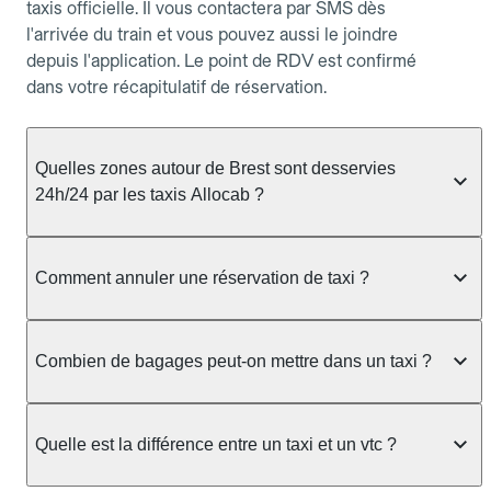
taxis officielle. Il vous contactera par SMS dès
l'arrivée du train et vous pouvez aussi le joindre
depuis l'application. Le point de RDV est confirmé
dans votre récapitulatif de réservation.
Quelles zones autour de Brest sont desservies
24h/24 par les taxis Allocab ?
Allocab assure le service de taxi 24h/24 à Brest et
dans les communes voisines : Brest, Bohars,
Comment annuler une réservation de taxi ?
Gouesnou, Plougastel-Daoulas, Lanvéoc, Kersaint-
Plabennec. Pour les courses entre 22h et 6h, il est
Vous pouvez annuler votre réservation taxi depuis
conseillé de réserver à l'avance afin de garantir la
allocab.com ou l'application, rubrique Mes
Combien de bagages peut-on mettre dans un taxi ?
disponibilité d'un chauffeur, notamment lors des
réservations. Pour une réservation à l'avance,
pics de demande (sorties d'événements, retours
l'annulation est gratuite jusqu'à 30 minutes avant le
La capacité dépend du véhicule taxi disponible : un
d'aéroport).
départ. Pour une réservation immédiate, elle est
taxi berline accueille en général jusqu'à 3 bagages
Quelle est la différence entre un taxi et un vtc ?
gratuite dans les 5 minutes suivant la confirmation.
de taille moyenne. Pour des bagages volumineux
Au-delà, des frais s'appliquent. Pour consulter le