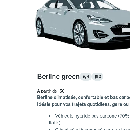
Berline green
4
3
À partir de
15€
Berline climatisée, confortable et bas carb
Idéale pour vos trajets quotidiens, gare ou
aéroport.
Véhicule hybride bas carbone (70% 
flotte)
Climatisé et insonorisé pour un traje