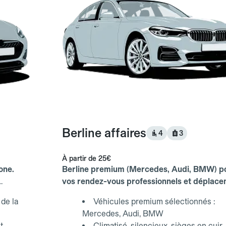
Berline affaires
4
3
À partir de
25€
one.
Berline premium (Mercedes, Audi, BMW) p
vos rendez-vous professionnels et déplac
d'affaires.
de la
Véhicules premium sélectionnés :
Mercedes, Audi, BMW
t
Climatisé, silencieux, sièges en cuir