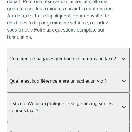
départ. Pour une réservation immédiate, elle est
gratuite dans les 5 minutes suivant la confirmation.
Au-delà, des frais s'appliquent. Pour consulter le
détail des frais par gamme de véhicule, reportez-
vous à notre Foire aux questions complète sur
l'annulation.
Combien de bagages peut-on mettre dans un taxi ?
La capacité dépend du véhicule taxi disponible : un
taxi berline accueille en général jusqu'à 3 bagages
Quelle est la différence entre un taxi et un vtc ?
de taille moyenne. Pour des bagages volumineux
ou nombreux, précisez-le dans le champ "Message
Le taxi est un service réglementé qui peut vous
au chauffeur" lors de la réservation. Le prix n'est
prendre en charge directement dans la rue, à une
Est-ce qu'Allocab pratique le surge pricing sur les
pas impacté par le nombre de bagages.
station ou sur réservation, avec un tarif au
courses taxi ?
compteur. Le VTC fonctionne uniquement sur
réservation et propose un prix fixe annoncé à
Non. Le tarif des taxis est encadré par la
l'avance. Chez Allocab, réservez facilement votre