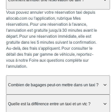
Vous pouvez annuler votre réservation taxi depuis
allocab.com ou l'application, rubrique Mes
réservations. Pour une réservation à l'avance,
l'annulation est gratuite jusqu'à 30 minutes avant le
départ. Pour une réservation immédiate, elle est
gratuite dans les 5 minutes suivant la confirmation.
Au-delà, des frais s'appliquent. Pour consulter le
détail des frais par gamme de véhicule, reportez-
vous à notre Foire aux questions complète sur
l'annulation.
Combien de bagages peut-on mettre dans un taxi ?
La capacité dépend du véhicule taxi disponible : un
taxi berline accueille en général jusqu'à 3 bagages
Quelle est la différence entre un taxi et un vtc ?
de taille moyenne. Pour des bagages volumineux