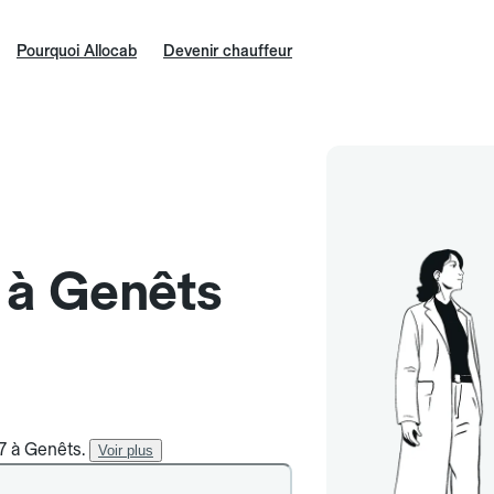
Pourquoi Allocab
Devenir chauffeur
e à Genêts
/7 à Genêts.
Voir plus