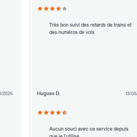
Très bon suivi des retards de trains et
des numéros de vols
Hugues D.
6/2025
13/05
Aucun souci avec ce service depuis
que je l'utilise.