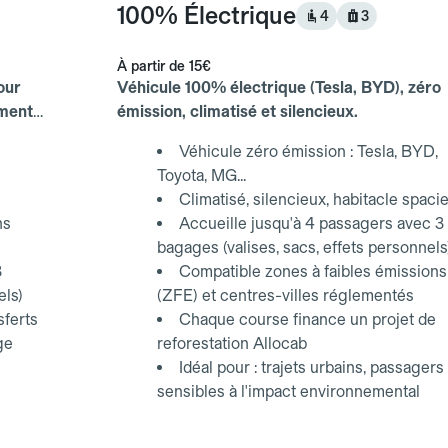
100% Électrique
4
3
À partir de
15€
our
Véhicule 100% électrique (Tesla, BYD), zéro
ements
émission, climatisé et silencieux.
Véhicule zéro émission : Tesla, BYD,
Toyota, MG...
Climatisé, silencieux, habitacle spaci
ns
Accueille jusqu'à 4 passagers avec 3
bagages (valises, sacs, effets personnels
3
Compatible zones à faibles émissions
els)
(ZFE) et centres-villes réglementés
sferts
Chaque course finance un projet de
ge
reforestation Allocab
Idéal pour : trajets urbains, passagers
sensibles à l'impact environnemental