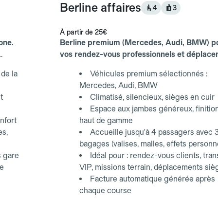
Berline affaires
4
3
À partir de
25€
one.
Berline premium (Mercedes, Audi, BMW) p
vos rendez-vous professionnels et déplac
d'affaires.
de la
Véhicules premium sélectionnés :
Mercedes, Audi, BMW
t
Climatisé, silencieux, sièges en cuir
Espace aux jambes généreux, finitio
nfort
haut de gamme
es,
Accueille jusqu'à 4 passagers avec 
bagages (valises, malles, effets personn
s gare
Idéal pour : rendez-vous clients, tran
ce
VIP, missions terrain, déplacements siè
Facture automatique générée après
chaque course