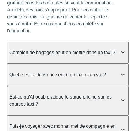
gratuite dans les 5 minutes suivant la confirmation.
Au-delà, des frais s'appliquent. Pour consulter le
détail des frais par gamme de véhicule, reportez-
vous à notre Foire aux questions complète sur
l'annulation.
Combien de bagages peut-on mettre dans un taxi ?
La capacité dépend du véhicule taxi disponible : un
taxi berline accueille en général jusqu'à 3 bagages
Quelle est la différence entre un taxi et un vtc ?
de taille moyenne. Pour des bagages volumineux
ou nombreux, précisez-le dans le champ "Message
Le taxi est un service réglementé qui peut vous
au chauffeur" lors de la réservation. Le prix n'est
prendre en charge directement dans la rue, à une
Est-ce qu'Allocab pratique le surge pricing sur les
pas impacté par le nombre de bagages.
station ou sur réservation, avec un tarif au
courses taxi ?
compteur. Le VTC fonctionne uniquement sur
réservation et propose un prix fixe annoncé à
Non. Le tarif des taxis est encadré par la
l'avance. Chez Allocab, réservez facilement votre
réglementation préfectorale et suit un barème
Puis-je voyager avec mon animal de compagnie en