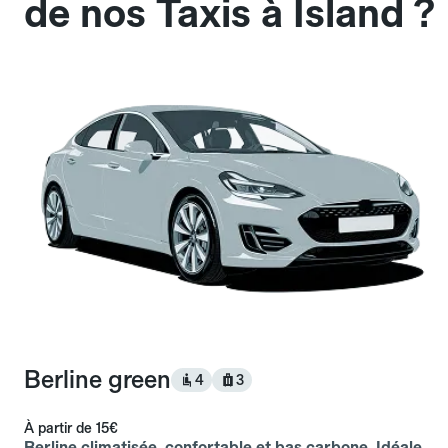
de nos Taxis à Island ?
Berline green
4
3
À partir de
15€
Berline climatisée, confortable et bas carbone. Idéale