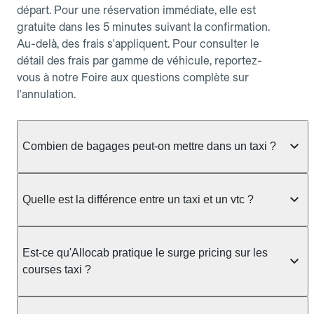
départ. Pour une réservation immédiate, elle est
gratuite dans les 5 minutes suivant la confirmation.
Au-delà, des frais s'appliquent. Pour consulter le
détail des frais par gamme de véhicule, reportez-
vous à notre Foire aux questions complète sur
l'annulation.
Combien de bagages peut-on mettre dans un taxi ?
La capacité dépend du véhicule taxi disponible : un
taxi berline accueille en général jusqu'à 3 bagages
Quelle est la différence entre un taxi et un vtc ?
de taille moyenne. Pour des bagages volumineux
ou nombreux, précisez-le dans le champ "Message
Le taxi est un service réglementé qui peut vous
au chauffeur" lors de la réservation. Le prix n'est
prendre en charge directement dans la rue, à une
Est-ce qu'Allocab pratique le surge pricing sur les
pas impacté par le nombre de bagages.
station ou sur réservation, avec un tarif au
courses taxi ?
compteur. Le VTC fonctionne uniquement sur
réservation et propose un prix fixe annoncé à
Non. Le tarif des taxis est encadré par la