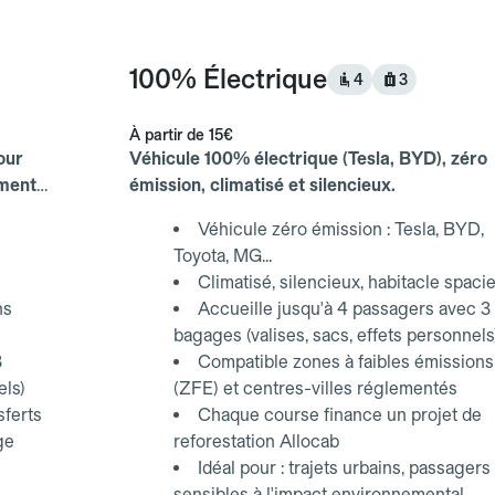
100% Électrique
4
3
À partir de
15€
our
Véhicule 100% électrique (Tesla, BYD), zéro
ements
émission, climatisé et silencieux.
Véhicule zéro émission : Tesla, BYD,
Toyota, MG...
Climatisé, silencieux, habitacle spaci
ns
Accueille jusqu'à 4 passagers avec 3
bagages (valises, sacs, effets personnels
3
Compatible zones à faibles émissions
els)
(ZFE) et centres-villes réglementés
sferts
Chaque course finance un projet de
ge
reforestation Allocab
Idéal pour : trajets urbains, passagers
sensibles à l'impact environnemental