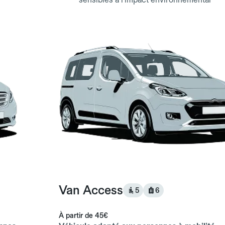
Van Access
5
6
À partir de
45€