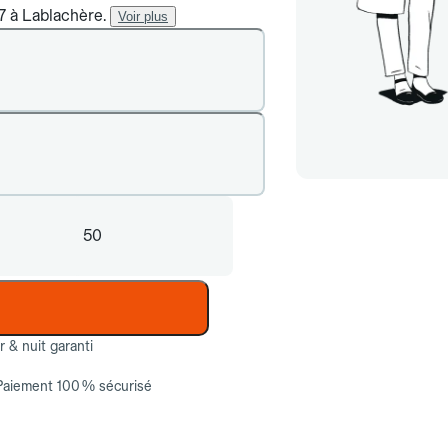
/7 à Lablachère.
Voir plus
50
ur & nuit garanti
Paiement 100 % sécurisé