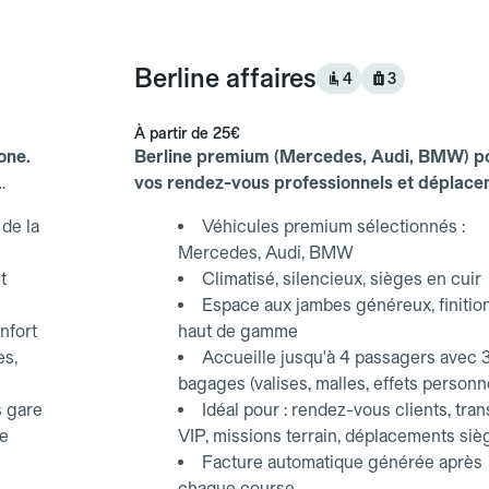
Berline affaires
4
3
À partir de
25€
one.
Berline premium (Mercedes, Audi, BMW) p
vos rendez-vous professionnels et déplac
d'affaires.
de la
Véhicules premium sélectionnés :
Mercedes, Audi, BMW
t
Climatisé, silencieux, sièges en cuir
Espace aux jambes généreux, finitio
nfort
haut de gamme
es,
Accueille jusqu'à 4 passagers avec 
bagages (valises, malles, effets personn
s gare
Idéal pour : rendez-vous clients, tran
ce
VIP, missions terrain, déplacements siè
Facture automatique générée après
chaque course