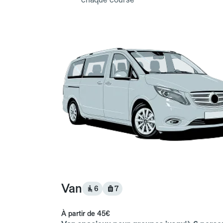
Van
6
7
À partir de
45€