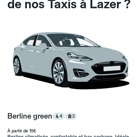
de nos Taxis à Lazer ?
Berline green
4
3
À partir de
15€
Berline climatisée, confortable et bas carbone. Idéale