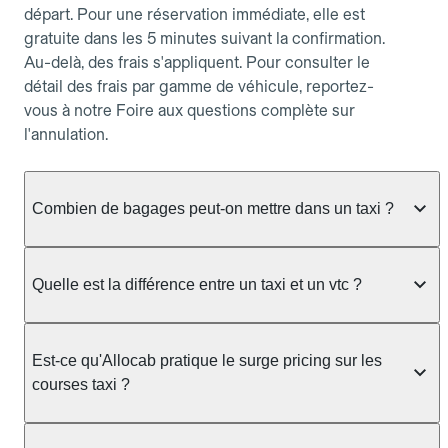
départ. Pour une réservation immédiate, elle est
gratuite dans les 5 minutes suivant la confirmation.
Au-delà, des frais s'appliquent. Pour consulter le
détail des frais par gamme de véhicule, reportez-
vous à notre Foire aux questions complète sur
l'annulation.
Combien de bagages peut-on mettre dans un taxi ?
La capacité dépend du véhicule taxi disponible : un
taxi berline accueille en général jusqu'à 3 bagages
Quelle est la différence entre un taxi et un vtc ?
de taille moyenne. Pour des bagages volumineux
ou nombreux, précisez-le dans le champ "Message
Le taxi est un service réglementé qui peut vous
au chauffeur" lors de la réservation. Le prix n'est
prendre en charge directement dans la rue, à une
Est-ce qu'Allocab pratique le surge pricing sur les
pas impacté par le nombre de bagages.
station ou sur réservation, avec un tarif au
courses taxi ?
compteur. Le VTC fonctionne uniquement sur
réservation et propose un prix fixe annoncé à
Non. Le tarif des taxis est encadré par la