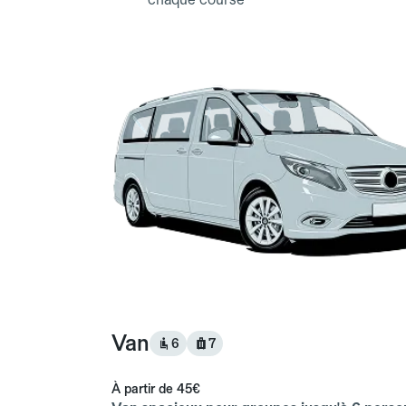
Van
6
7
À partir de
45€