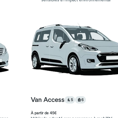
Van Access
5
6
À partir de
45€