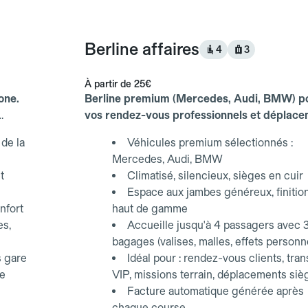
Berline affaires
4
3
À partir de
25€
one.
Berline premium (Mercedes, Audi, BMW) p
vos rendez-vous professionnels et déplac
d'affaires.
de la
Véhicules premium sélectionnés :
Mercedes, Audi, BMW
t
Climatisé, silencieux, sièges en cuir
Espace aux jambes généreux, finitio
nfort
haut de gamme
es,
Accueille jusqu'à 4 passagers avec 
bagages (valises, malles, effets personn
s gare
Idéal pour : rendez-vous clients, tran
ce
VIP, missions terrain, déplacements siè
Facture automatique générée après
chaque course