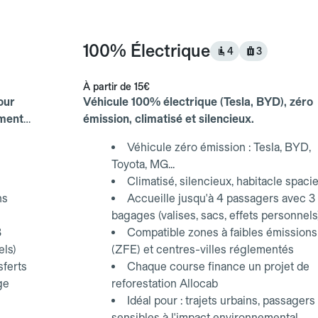
100% Électrique
4
3
À partir de
15€
our
Véhicule 100% électrique (Tesla, BYD), zéro
ements
émission, climatisé et silencieux.
Véhicule zéro émission : Tesla, BYD,
Toyota, MG...
Climatisé, silencieux, habitacle spaci
ns
Accueille jusqu'à 4 passagers avec 3
bagages (valises, sacs, effets personnels
3
Compatible zones à faibles émissions
els)
(ZFE) et centres-villes réglementés
sferts
Chaque course finance un projet de
ge
reforestation Allocab
Idéal pour : trajets urbains, passagers
sensibles à l'impact environnemental