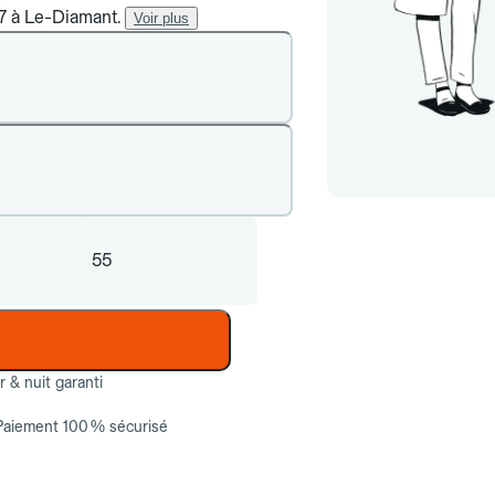
/7 à Le-Diamant.
Voir plus
55
ur & nuit garanti
Paiement 100 % sécurisé