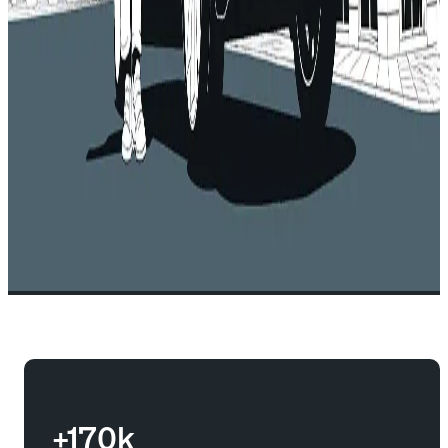
+170k