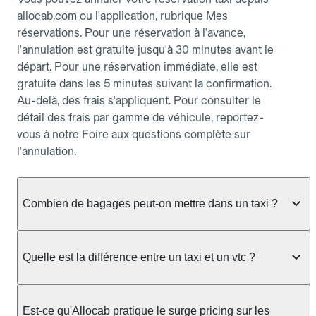
allocab.com ou l'application, rubrique Mes
réservations. Pour une réservation à l'avance,
l'annulation est gratuite jusqu'à 30 minutes avant le
départ. Pour une réservation immédiate, elle est
gratuite dans les 5 minutes suivant la confirmation.
Au-delà, des frais s'appliquent. Pour consulter le
détail des frais par gamme de véhicule, reportez-
vous à notre Foire aux questions complète sur
l'annulation.
Combien de bagages peut-on mettre dans un taxi ?
La capacité dépend du véhicule taxi disponible : un
taxi berline accueille en général jusqu'à 3 bagages
Quelle est la différence entre un taxi et un vtc ?
de taille moyenne. Pour des bagages volumineux
ou nombreux, précisez-le dans le champ "Message
Le taxi est un service réglementé qui peut vous
au chauffeur" lors de la réservation. Le prix n'est
prendre en charge directement dans la rue, à une
Est-ce qu'Allocab pratique le surge pricing sur les