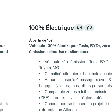
100% Électrique
4
3
À partir de
15€
our
Véhicule 100% électrique (Tesla, BYD), zéro
ements
émission, climatisé et silencieux.
Véhicule zéro émission : Tesla, BYD,
Toyota, MG...
Climatisé, silencieux, habitacle spaci
ns
Accueille jusqu'à 4 passagers avec 3
bagages (valises, sacs, effets personnels
3
Compatible zones à faibles émissions
els)
(ZFE) et centres-villes réglementés
sferts
Chaque course finance un projet de
ge
reforestation Allocab