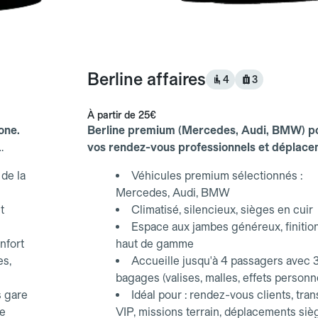
Berline affaires
4
3
À partir de
25€
one.
Berline premium (Mercedes, Audi, BMW) p
vos rendez-vous professionnels et déplac
d'affaires.
de la
Véhicules premium sélectionnés :
Mercedes, Audi, BMW
t
Climatisé, silencieux, sièges en cuir
Espace aux jambes généreux, finitio
nfort
haut de gamme
es,
Accueille jusqu'à 4 passagers avec 
bagages (valises, malles, effets personn
s gare
Idéal pour : rendez-vous clients, tran
ce
VIP, missions terrain, déplacements siè