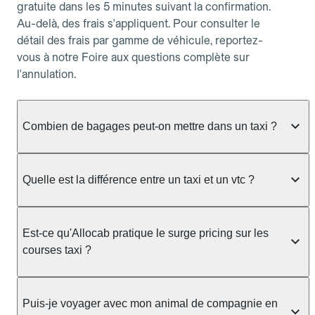
gratuite dans les 5 minutes suivant la confirmation.
Au-delà, des frais s'appliquent. Pour consulter le
détail des frais par gamme de véhicule, reportez-
vous à notre Foire aux questions complète sur
l'annulation.
Combien de bagages peut-on mettre dans un taxi ?
La capacité dépend du véhicule taxi disponible : un
taxi berline accueille en général jusqu'à 3 bagages
Quelle est la différence entre un taxi et un vtc ?
de taille moyenne. Pour des bagages volumineux
ou nombreux, précisez-le dans le champ "Message
Le taxi est un service réglementé qui peut vous
au chauffeur" lors de la réservation. Le prix n'est
prendre en charge directement dans la rue, à une
Est-ce qu'Allocab pratique le surge pricing sur les
pas impacté par le nombre de bagages.
station ou sur réservation, avec un tarif au
courses taxi ?
compteur. Le VTC fonctionne uniquement sur
réservation et propose un prix fixe annoncé à
Non. Le tarif des taxis est encadré par la
l'avance. Chez Allocab, réservez facilement votre
réglementation préfectorale et suit un barème
Puis-je voyager avec mon animal de compagnie en