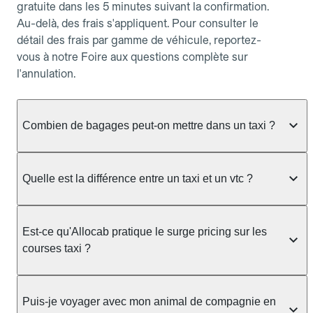
gratuite dans les 5 minutes suivant la confirmation.
Au-delà, des frais s'appliquent. Pour consulter le
détail des frais par gamme de véhicule, reportez-
vous à notre Foire aux questions complète sur
l'annulation.
Combien de bagages peut-on mettre dans un taxi ?
La capacité dépend du véhicule taxi disponible : un
taxi berline accueille en général jusqu'à 3 bagages
Quelle est la différence entre un taxi et un vtc ?
de taille moyenne. Pour des bagages volumineux
ou nombreux, précisez-le dans le champ "Message
Le taxi est un service réglementé qui peut vous
au chauffeur" lors de la réservation. Le prix n'est
prendre en charge directement dans la rue, à une
Est-ce qu'Allocab pratique le surge pricing sur les
pas impacté par le nombre de bagages.
station ou sur réservation, avec un tarif au
courses taxi ?
compteur. Le VTC fonctionne uniquement sur
réservation et propose un prix fixe annoncé à
Non. Le tarif des taxis est encadré par la
l'avance. Chez Allocab, réservez facilement votre
réglementation préfectorale et suit un barème
Puis-je voyager avec mon animal de compagnie en