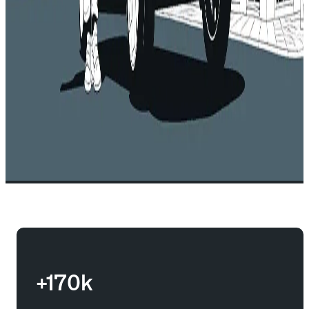
+170k