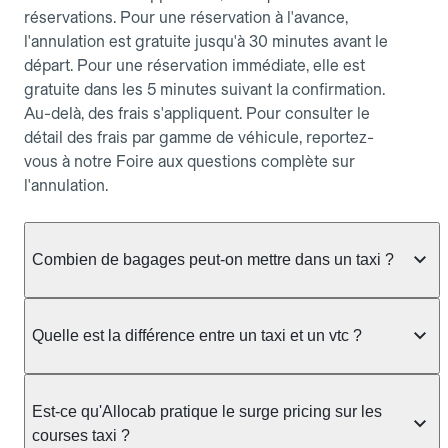
réservations. Pour une réservation à l'avance,
l'annulation est gratuite jusqu'à 30 minutes avant le
départ. Pour une réservation immédiate, elle est
gratuite dans les 5 minutes suivant la confirmation.
Au-delà, des frais s'appliquent. Pour consulter le
détail des frais par gamme de véhicule, reportez-
vous à notre Foire aux questions complète sur
l'annulation.
Combien de bagages peut-on mettre dans un taxi ?
La capacité dépend du véhicule taxi disponible : un
taxi berline accueille en général jusqu'à 3 bagages
Quelle est la différence entre un taxi et un vtc ?
de taille moyenne. Pour des bagages volumineux
ou nombreux, précisez-le dans le champ "Message
Le taxi est un service réglementé qui peut vous
au chauffeur" lors de la réservation. Le prix n'est
prendre en charge directement dans la rue, à une
Est-ce qu'Allocab pratique le surge pricing sur les
pas impacté par le nombre de bagages.
station ou sur réservation, avec un tarif au
courses taxi ?