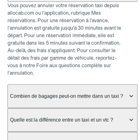
Vous pouvez annuler votre réservation taxi depuis
allocab.com ou l'application, rubrique Mes
réservations. Pour une réservation à l'avance,
l'annulation est gratuite jusqu'à 30 minutes avant le
départ. Pour une réservation immédiate, elle est
gratuite dans les 5 minutes suivant la confirmation.
Au-delà, des frais s'appliquent. Pour consulter le
détail des frais par gamme de véhicule, reportez-
vous à notre Foire aux questions complète sur
l'annulation.
Combien de bagages peut-on mettre dans un taxi ?
La capacité dépend du véhicule taxi disponible : un
taxi berline accueille en général jusqu'à 3 bagages
Quelle est la différence entre un taxi et un vtc ?
de taille moyenne. Pour des bagages volumineux
ou nombreux, précisez-le dans le champ "Message
Le taxi est un service réglementé qui peut vous