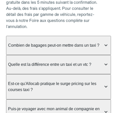
gratuite dans les 5 minutes suivant la confirmation.
Au-delà, des frais s'appliquent. Pour consulter le
détail des frais par gamme de véhicule, reportez-
vous à notre Foire aux questions complète sur
l'annulation.
Combien de bagages peut-on mettre dans un taxi ?
La capacité dépend du véhicule taxi disponible : un
taxi berline accueille en général jusqu'à 3 bagages
Quelle est la différence entre un taxi et un vtc ?
de taille moyenne. Pour des bagages volumineux
ou nombreux, précisez-le dans le champ "Message
Le taxi est un service réglementé qui peut vous
au chauffeur" lors de la réservation. Le prix n'est
prendre en charge directement dans la rue, à une
Est-ce qu'Allocab pratique le surge pricing sur les
pas impacté par le nombre de bagages.
station ou sur réservation, avec un tarif au
courses taxi ?
compteur. Le VTC fonctionne uniquement sur
réservation et propose un prix fixe annoncé à
Non. Le tarif des taxis est encadré par la
l'avance. Chez Allocab, réservez facilement votre
réglementation préfectorale et suit un barème
Puis-je voyager avec mon animal de compagnie en