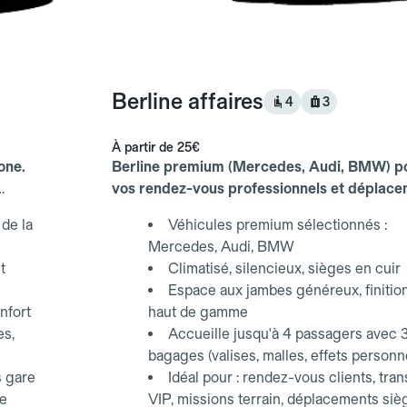
Berline affaires
4
3
À partir de
25€
one.
Berline premium (Mercedes, Audi, BMW) p
vos rendez-vous professionnels et déplac
d'affaires.
de la
Véhicules premium sélectionnés :
Mercedes, Audi, BMW
t
Climatisé, silencieux, sièges en cuir
Espace aux jambes généreux, finitio
nfort
haut de gamme
es,
Accueille jusqu'à 4 passagers avec 
bagages (valises, malles, effets personn
s gare
Idéal pour : rendez-vous clients, tran
ce
VIP, missions terrain, déplacements siè