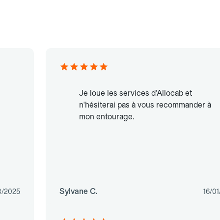
Je loue les services d'Allocab et
n'hésiterai pas à vous recommander à
mon entourage.
Sylvane C.
8/2025
16/0