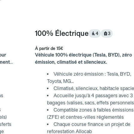
100% Électrique
4
3
À partir de
15€
our
Véhicule 100% électrique (Tesla, BYD), zéro
ements
émission, climatisé et silencieux.
Véhicule zéro émission : Tesla, BYD,
Toyota, MG...
Climatisé, silencieux, habitacle spaci
ns
Accueille jusqu'à 4 passagers avec 3
bagages (valises, sacs, effets personnels
3
Compatible zones à faibles émissions
els)
(ZFE) et centres-villes réglementés
sferts
Chaque course finance un projet de
ge
reforestation Allocab