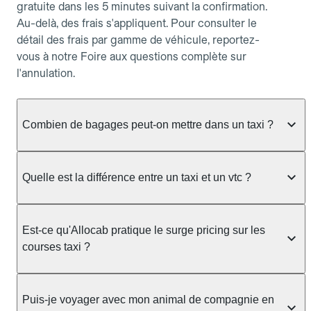
gratuite dans les 5 minutes suivant la confirmation.
Au-delà, des frais s'appliquent. Pour consulter le
détail des frais par gamme de véhicule, reportez-
vous à notre Foire aux questions complète sur
l'annulation.
Combien de bagages peut-on mettre dans un taxi ?
La capacité dépend du véhicule taxi disponible : un
taxi berline accueille en général jusqu'à 3 bagages
Quelle est la différence entre un taxi et un vtc ?
de taille moyenne. Pour des bagages volumineux
ou nombreux, précisez-le dans le champ "Message
Le taxi est un service réglementé qui peut vous
au chauffeur" lors de la réservation. Le prix n'est
prendre en charge directement dans la rue, à une
Est-ce qu'Allocab pratique le surge pricing sur les
pas impacté par le nombre de bagages.
station ou sur réservation, avec un tarif au
courses taxi ?
compteur. Le VTC fonctionne uniquement sur
réservation et propose un prix fixe annoncé à
Non. Le tarif des taxis est encadré par la
l'avance. Chez Allocab, réservez facilement votre
réglementation préfectorale et suit un barème
Puis-je voyager avec mon animal de compagnie en