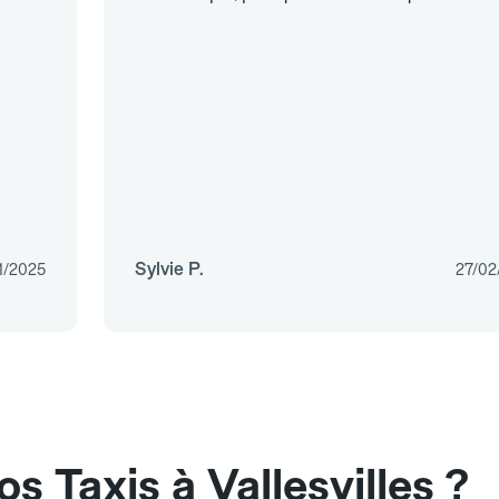
Sylvie P.
1/2025
27/02
 Taxis à Vallesvilles ?