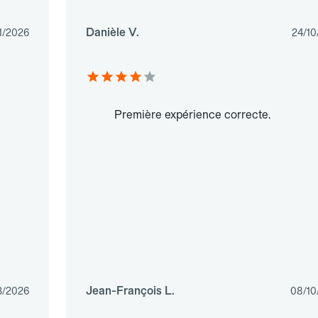
Danièle V.
1/2026
24/10
Première expérience correcte.
Jean-François L.
3/2026
08/10