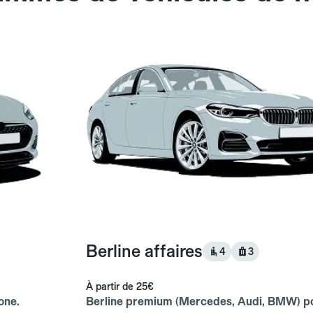
Berline affaires
4
3
À partir de
25€
one.
Berline premium (Mercedes, Audi, BMW) p