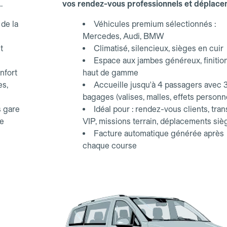
vos rendez-vous professionnels et déplac
d'affaires.
de la
Véhicules premium sélectionnés :
Mercedes, Audi, BMW
t
Climatisé, silencieux, sièges en cuir
Espace aux jambes généreux, finitio
nfort
haut de gamme
es,
Accueille jusqu'à 4 passagers avec 
bagages (valises, malles, effets personn
s gare
Idéal pour : rendez-vous clients, tran
ce
VIP, missions terrain, déplacements siè
Facture automatique générée après
chaque course