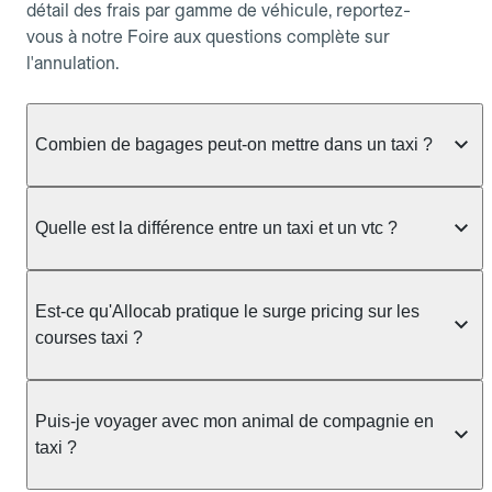
détail des frais par gamme de véhicule, reportez-
vous à notre Foire aux questions complète sur
l'annulation.
Combien de bagages peut-on mettre dans un taxi ?
La capacité dépend du véhicule taxi disponible : un
taxi berline accueille en général jusqu'à 3 bagages
Quelle est la différence entre un taxi et un vtc ?
de taille moyenne. Pour des bagages volumineux
ou nombreux, précisez-le dans le champ "Message
Le taxi est un service réglementé qui peut vous
au chauffeur" lors de la réservation. Le prix n'est
prendre en charge directement dans la rue, à une
Est-ce qu'Allocab pratique le surge pricing sur les
pas impacté par le nombre de bagages.
station ou sur réservation, avec un tarif au
courses taxi ?
compteur. Le VTC fonctionne uniquement sur
réservation et propose un prix fixe annoncé à
Non. Le tarif des taxis est encadré par la
l'avance. Chez Allocab, réservez facilement votre
réglementation préfectorale et suit un barème
Puis-je voyager avec mon animal de compagnie en
taxi.
officiel : il protège des hausses liées à la demande.
taxi ?
Chez Allocab, le prix estimé est affiché avant la