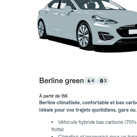
Berline green
4
3
À partir de
15€
Berline climatisée, confortable et bas carb
Idéale pour vos trajets quotidiens, gare ou
aéroport.
Véhicule hybride bas carbone (70% 
flotte)
Climatisé et insonorisé pour un traje