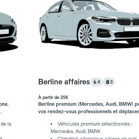
Berline affaires
4
3
À partir de
25€
one.
Berline premium (Mercedes, Audi, BMW) p
vos rendez-vous professionnels et déplac
d'affaires.
de la
Véhicules premium sélectionnés :
Mercedes, Audi, BMW
t
Climatisé, silencieux, sièges en cuir