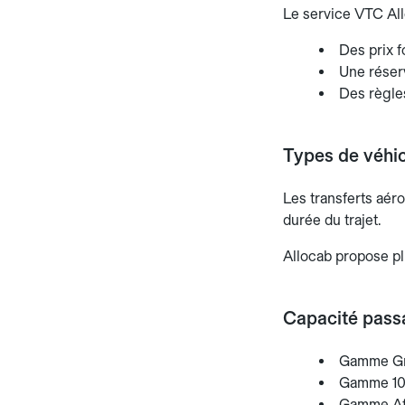
Le service VTC All
Des prix f
Une réserv
Des règles
Types de véhic
Les transferts aér
durée du trajet.
Allocab propose pl
Capacité pass
Gamme Gre
Gamme 100
Gamme Affa