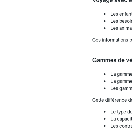
Voyage avec e
Les enfant
Les besoin
Les anima
Ces informations pe
Gammes de véhi
La gamme 
La gamme 
Les gamme
Cette différence de
Le type d
La capaci
Les contra