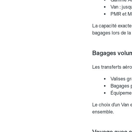
Van : jus
PMR et Mot
La capacité exacte
bagages lors de la 
Bagages volum
Les transferts aéro
Valises gr
Bagages p
Équipemen
Le choix d’un Van
ensemble.