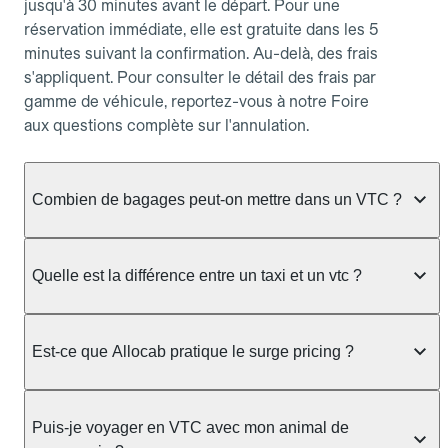
jusqu'à 30 minutes avant le départ. Pour une
réservation immédiate, elle est gratuite dans les 5
minutes suivant la confirmation. Au-delà, des frais
s'appliquent. Pour consulter le détail des frais par
gamme de véhicule, reportez-vous à notre Foire
aux questions complète sur l'annulation.
Combien de bagages peut-on mettre dans un VTC ?
La capacité varie selon la gamme de véhicule
réservée :
Quelle est la différence entre un taxi et un vtc ?
Berline, Green, Berline Affaires, VAO : jusqu'à 3
Le taxi peut vous prendre en charge directement
bagages de taille moyenne Van : jusqu'à 7 bagages
dans la rue ou à une station, avec un tarif calculé au
Est-ce que Allocab pratique le surge pricing ?
Moto-taxi : jusqu'à 2 bagages cabine TPMR : 1
compteur. Le VTC fonctionne uniquement sur
bagage
réservation préalable et propose un prix fixe connu
Non, Allocab ne pratique pas le surge pricing. Le
à l'avance, sans mauvaise surprise ni frais cachés.
Le prix de la course ne change pas selon le
prix de votre course est calculé et affiché avant la
Puis-je voyager en VTC avec mon animal de
Chez Allocab, tous les chauffeurs sont des