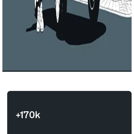
+170k