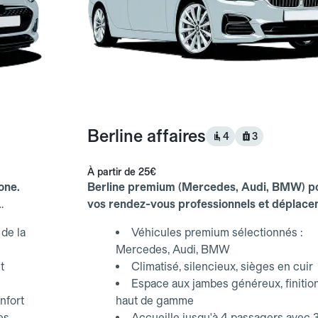
Berline affaires
4
3
À partir de
25€
one.
Berline premium (Mercedes, Audi, BMW) p
vos rendez-vous professionnels et déplac
d'affaires.
de la
Véhicules premium sélectionnés :
Mercedes, Audi, BMW
t
Climatisé, silencieux, sièges en cuir
Espace aux jambes généreux, finitio
nfort
haut de gamme
es,
Accueille jusqu'à 4 passagers avec 