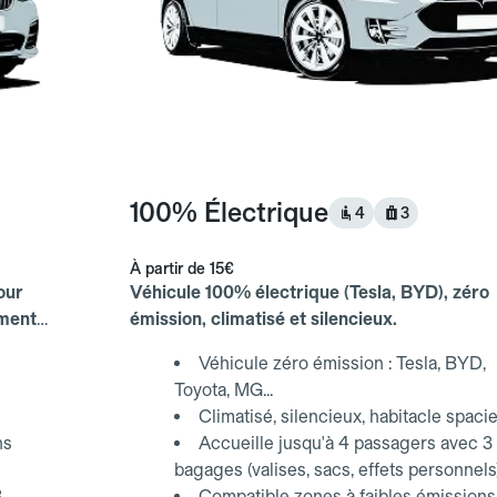
100% Électrique
4
3
À partir de
15€
our
Véhicule 100% électrique (Tesla, BYD), zéro
ements
émission, climatisé et silencieux.
Véhicule zéro émission : Tesla, BYD,
Toyota, MG...
Climatisé, silencieux, habitacle spaci
ns
Accueille jusqu'à 4 passagers avec 3
bagages (valises, sacs, effets personnels
3
Compatible zones à faibles émissions