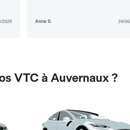
Anna S.
0/2025
24/06
nos VTC à Auvernaux ?