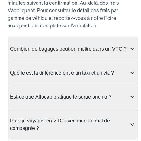
minutes suivant la confirmation. Au-delà, des frais
s'appliquent. Pour consulter le détail des frais par
gamme de véhicule, reportez-vous à notre Foire
aux questions complète sur l'annulation.
Combien de bagages peut-on mettre dans un VTC ?
La capacité varie selon la gamme de véhicule
réservée :
Quelle est la différence entre un taxi et un vtc ?
Berline, Green, Berline Affaires, VAO : jusqu'à 3
Le taxi peut vous prendre en charge directement
bagages de taille moyenne Van : jusqu'à 7 bagages
dans la rue ou à une station, avec un tarif calculé au
Est-ce que Allocab pratique le surge pricing ?
Moto-taxi : jusqu'à 2 bagages cabine TPMR : 1
compteur. Le VTC fonctionne uniquement sur
bagage
réservation préalable et propose un prix fixe connu
Non, Allocab ne pratique pas le surge pricing. Le
à l'avance, sans mauvaise surprise ni frais cachés.
Le prix de la course ne change pas selon le
prix de votre course est calculé et affiché avant la
Puis-je voyager en VTC avec mon animal de
Chez Allocab, tous les chauffeurs sont des
nombre de bagages. Si vous avez des bagages
validation de la réservation, puis fixé définitivement.
compagnie ?
professionnels VTC sélectionnés pour leur
volumineux ou atypiques (poussette, matériel de
Il n'augmente jamais en cas de trafic, de forte