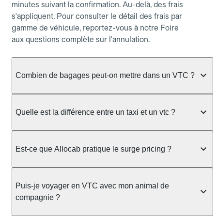
minutes suivant la confirmation. Au-delà, des frais
s'appliquent. Pour consulter le détail des frais par
gamme de véhicule, reportez-vous à notre Foire
aux questions complète sur l'annulation.
Combien de bagages peut-on mettre dans un VTC ?
La capacité varie selon la gamme de véhicule
réservée :
Quelle est la différence entre un taxi et un vtc ?
Berline, Green, Berline Affaires, VAO : jusqu'à 3
Le taxi peut vous prendre en charge directement
bagages de taille moyenne Van : jusqu'à 7 bagages
dans la rue ou à une station, avec un tarif calculé au
Est-ce que Allocab pratique le surge pricing ?
Moto-taxi : jusqu'à 2 bagages cabine TPMR : 1
compteur. Le VTC fonctionne uniquement sur
bagage
réservation préalable et propose un prix fixe connu
Non, Allocab ne pratique pas le surge pricing. Le
à l'avance, sans mauvaise surprise ni frais cachés.
Le prix de la course ne change pas selon le
prix de votre course est calculé et affiché avant la
Puis-je voyager en VTC avec mon animal de
Chez Allocab, tous les chauffeurs sont des
nombre de bagages. Si vous avez des bagages
validation de la réservation, puis fixé définitivement.
compagnie ?
professionnels VTC sélectionnés pour leur
volumineux ou atypiques (poussette, matériel de
Il n'augmente jamais en cas de trafic, de forte