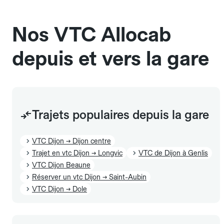
Chez Allocab, tous les chauffeurs sont des
nombre de bagages. Si vous avez des bagages
professionnels VTC sélectionnés pour leur
volumineux ou atypiques (poussette, matériel de
Nos VTC Allocab
ponctualité et la qualité de leur service.
sport…), pensez à le préciser dans le champ
"Message au chauffeur" lors de la réservation.
depuis et vers la gare
L'icône 🧳 visible dans l'interface vous indique la
capacité exacte de la gamme sélectionnée.
Trajets populaires depuis la gare
VTC Dijon → Dijon centre
Trajet en vtc Dijon → Longvic
VTC de Dijon à Genlis
VTC Dijon Beaune
Réserver un vtc Dijon → Saint-Aubin
VTC Dijon → Dole