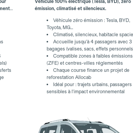
our
Véhicule 100% électrique (Tesla, BYD), zéro
ements
émission, climatisé et silencieux.
Véhicule zéro émission : Tesla, BYD,
Toyota, MG...
Climatisé, silencieux, habitacle spaci
ns
Accueille jusqu'à 4 passagers avec 3
bagages (valises, sacs, effets personnels
3
Compatible zones à faibles émissions
els)
(ZFE) et centres-villes réglementés
sferts
Chaque course finance un projet de
ge
reforestation Allocab
Idéal pour : trajets urbains, passagers
sensibles à l'impact environnemental