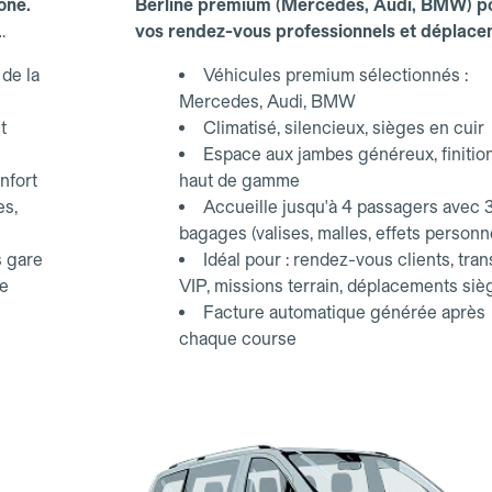
one.
Berline premium (Mercedes, Audi, BMW) p
vos rendez-vous professionnels et déplac
d'affaires.
de la
Véhicules premium sélectionnés :
Mercedes, Audi, BMW
t
Climatisé, silencieux, sièges en cuir
Espace aux jambes généreux, finitio
nfort
haut de gamme
es,
Accueille jusqu'à 4 passagers avec 
bagages (valises, malles, effets personn
s gare
Idéal pour : rendez-vous clients, tran
ce
VIP, missions terrain, déplacements siè
Facture automatique générée après
chaque course