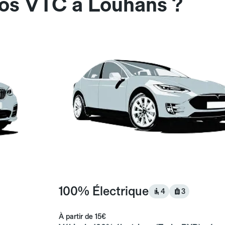
nos VTC à Louhans ?
100% Électrique
4
3
À partir de
15€