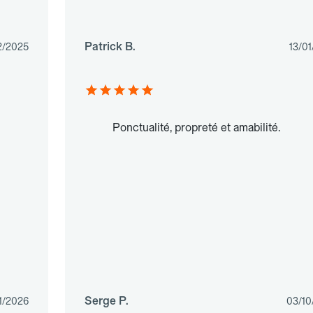
Patrick B.
2/2025
13/0
Ponctualité, propreté et amabilité.
Serge P.
1/2026
03/10