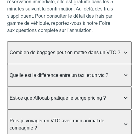
réservation immédiate, elle est gratuite dans les 5
minutes suivant la confirmation. Au-delà, des frais
s'appliquent. Pour consulter le détail des frais par
gamme de véhicule, reportez-vous à notre Foire
aux questions complète sur l'annulation.
Combien de bagages peut-on mettre dans un VTC ?
La capacité varie selon la gamme de véhicule
réservée :
Quelle est la différence entre un taxi et un vtc ?
Berline, Green, Berline Affaires, VAO : jusqu'à 3
Le taxi peut vous prendre en charge directement
bagages de taille moyenne Van : jusqu'à 7 bagages
dans la rue ou à une station, avec un tarif calculé au
Est-ce que Allocab pratique le surge pricing ?
Moto-taxi : jusqu'à 2 bagages cabine TPMR : 1
compteur. Le VTC fonctionne uniquement sur
bagage
réservation préalable et propose un prix fixe connu
Non, Allocab ne pratique pas le surge pricing. Le
à l'avance, sans mauvaise surprise ni frais cachés.
Le prix de la course ne change pas selon le
prix de votre course est calculé et affiché avant la
Puis-je voyager en VTC avec mon animal de
Chez Allocab, tous les chauffeurs sont des
nombre de bagages. Si vous avez des bagages
validation de la réservation, puis fixé définitivement.
compagnie ?
professionnels VTC sélectionnés pour leur