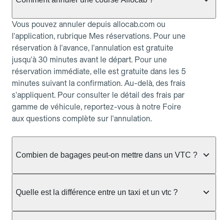
Vous pouvez annuler depuis allocab.com ou
l'application, rubrique Mes réservations. Pour une
réservation à l'avance, l'annulation est gratuite
jusqu'à 30 minutes avant le départ. Pour une
réservation immédiate, elle est gratuite dans les 5
minutes suivant la confirmation. Au-delà, des frais
s'appliquent. Pour consulter le détail des frais par
gamme de véhicule, reportez-vous à notre Foire
aux questions complète sur l'annulation.
Combien de bagages peut-on mettre dans un VTC ?
La capacité varie selon la gamme de véhicule
réservée :
Quelle est la différence entre un taxi et un vtc ?
Berline, Green, Berline Affaires, VAO : jusqu'à 3
Le taxi peut vous prendre en charge directement