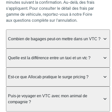
minutes suivant la confirmation. Au-delà, des frais
s'appliquent. Pour consulter le détail des frais par
gamme de véhicule, reportez-vous à notre Foire
aux questions complète sur l'annulation.
Combien de bagages peut-on mettre dans un VTC ?
La capacité varie selon la gamme de véhicule
réservée :
Quelle est la différence entre un taxi et un vtc ?
Berline, Green, Berline Affaires, VAO : jusqu'à 3
Le taxi peut vous prendre en charge directement
bagages de taille moyenne Van : jusqu'à 7 bagages
dans la rue ou à une station, avec un tarif calculé au
Est-ce que Allocab pratique le surge pricing ?
Moto-taxi : jusqu'à 2 bagages cabine TPMR : 1
compteur. Le VTC fonctionne uniquement sur
bagage
réservation préalable et propose un prix fixe connu
Non, Allocab ne pratique pas le surge pricing. Le
à l'avance, sans mauvaise surprise ni frais cachés.
Le prix de la course ne change pas selon le
prix de votre course est calculé et affiché avant la
Puis-je voyager en VTC avec mon animal de
Chez Allocab, tous les chauffeurs sont des
nombre de bagages. Si vous avez des bagages
validation de la réservation, puis fixé définitivement.
compagnie ?
professionnels VTC sélectionnés pour leur
volumineux ou atypiques (poussette, matériel de
Il n'augmente jamais en cas de trafic, de forte