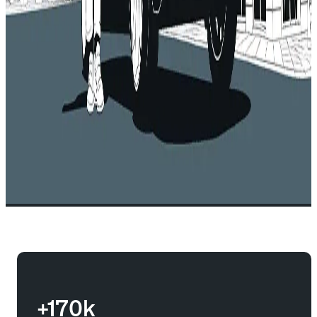
+170k