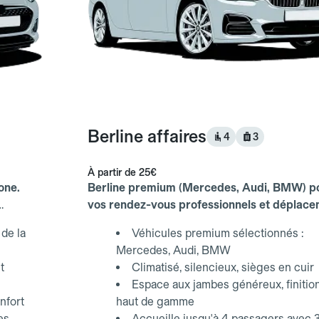
Berline affaires
4
3
À partir de
25€
one.
Berline premium (Mercedes, Audi, BMW) p
vos rendez-vous professionnels et déplac
d'affaires.
de la
Véhicules premium sélectionnés :
Mercedes, Audi, BMW
t
Climatisé, silencieux, sièges en cuir
Espace aux jambes généreux, finitio
nfort
haut de gamme
es,
Accueille jusqu'à 4 passagers avec 