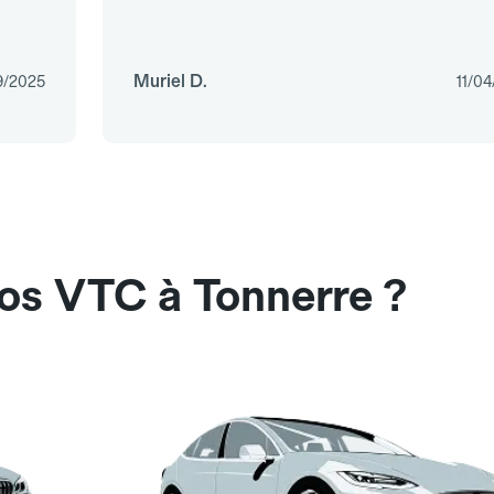
Muriel D.
9/2025
11/0
nos VTC à Tonnerre ?