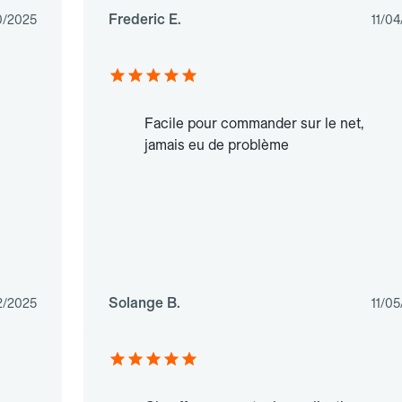
Frederic E.
0/2025
11/0
Facile pour commander sur le net,
jamais eu de problème
Solange B.
2/2025
11/0