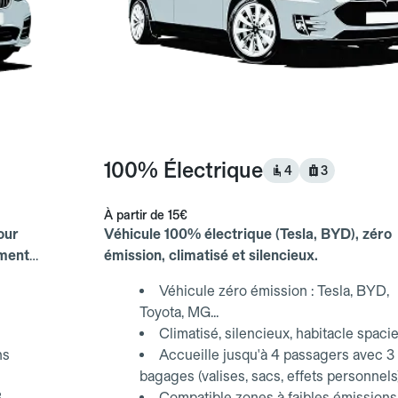
100% Électrique
4
3
À partir de
15€
our
Véhicule 100% électrique (Tesla, BYD), zéro
ements
émission, climatisé et silencieux.
Véhicule zéro émission : Tesla, BYD,
Toyota, MG...
Climatisé, silencieux, habitacle spaci
ns
Accueille jusqu'à 4 passagers avec 3
bagages (valises, sacs, effets personnels
3
Compatible zones à faibles émissions