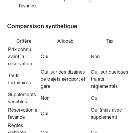
l’avance.
Comparaison synthétique
Critère
Allocab
Taxi
Prix connu
avant la
Oui
Non
réservation
Oui, sur des dizaines
Oui, sur quelques
Tarifs
de trajets aéroport et
trajets
forfaitaires
gare
réglementés
Suppléments
Non
Oui
variables
Réservation à
Oui (mais avec
Oui
l’avance
supplément)
Règles
d’attente
Oui
Oui