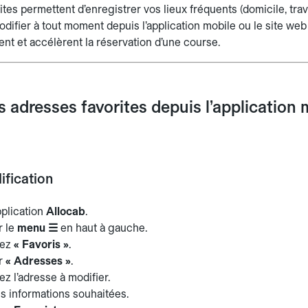
tes permettent d’enregistrer vos lieux fréquents (domicile, travai
difier à tout moment depuis l’application mobile ou le site web
ient et accélèrent la réservation d’une course.
 adresses favorites depuis l’application 
ification
pplication
Allocab
.
r le
menu ☰
en haut à gauche.
nez
« Favoris »
.
ur
« Adresses »
.
z l’adresse à modifier.
es informations souhaitées.