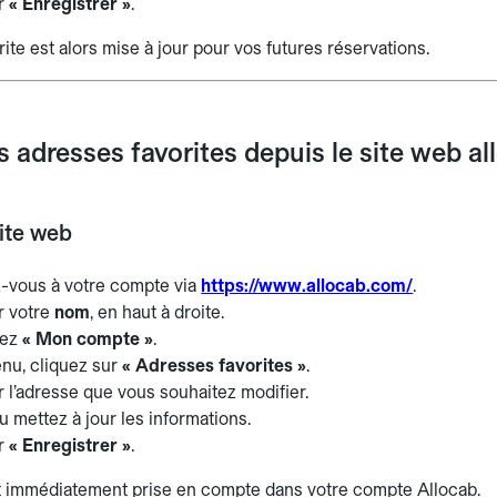
ur
« Enregistrer »
.
ite est alors mise à jour pour vos futures réservations.
 adresses favorites depuis le site web a
site web
-vous à votre compte via
https://www.allocab.com/
.
r votre
nom
, en haut à droite.
nez
« Mon compte »
.
nu, cliquez sur
« Adresses favorites »
.
r l’adresse que vous souhaitez modifier.
u mettez à jour les informations.
ur
« Enregistrer »
.
t immédiatement prise en compte dans votre compte Allocab.