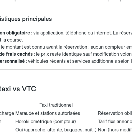
istiques principales
on obligatoire
: via application, téléphone ou internet. La rése
 la course.
 le montant est connu avant la réservation ; aucun compteur e
e frais cachés
: le prix reste identique sauf modification volont
ersonnalisé
: véhicules récents et services additionnels selo
taxi vs VTC
Taxi traditionnel
 charge
Maraude et stations autorisées
Réservation obl
n
Horokilométrique (compteur)
Tarif fixe annon
Oui (approche, attente, bagages, nuit…)
Non (hors modifi