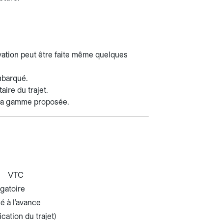
rvation peut être faite même quelques
mbarqué.
aire du trajet.
n la gamme proposée.
VTC
igatoire
cé à l’avance
cation du trajet)