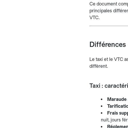
Ce document compar
principales différe
VTC.
Différences 
Le taxi et le VTC 
diffèrent.
Taxi : caractér
Maraude 
Tarificat
Frais sup
nuit, jours fér
Réglement