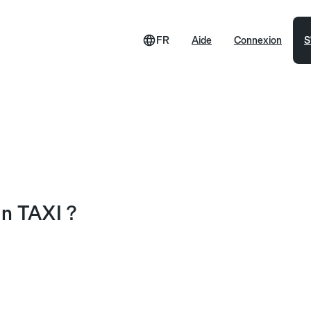
FR
Aide
Connexion
S
un TAXI ?