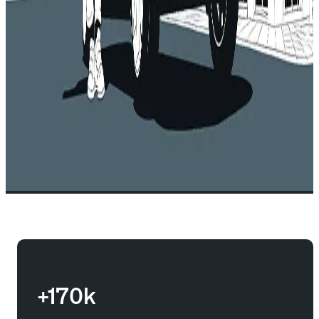
+170k