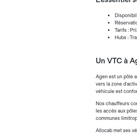
Disponibili
Réservatio
Tarifs : P
Hubs : Tra
Un VTC à Ag
Agen est un pôle a
vers la zone d'acti
véhicule est confor
Nos chauffeurs conn
les accès aux pôles
communes limitroph
Allocab met ses vé