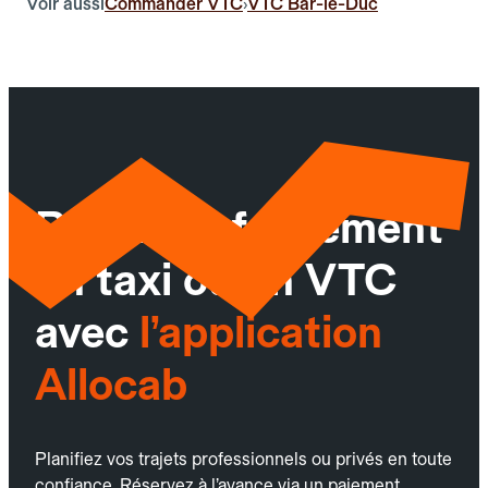
Voir aussi
Commander VTC
VTC Bar-le-Duc
›
Réservez facilement
un taxi ou un VTC
avec
l’application
Allocab
Planifiez vos trajets professionnels ou privés en toute
confiance. Réservez à l’avance via un paiement