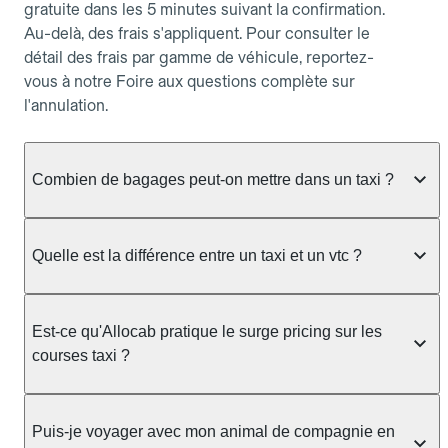
gratuite dans les 5 minutes suivant la confirmation.
Au-delà, des frais s'appliquent. Pour consulter le
détail des frais par gamme de véhicule, reportez-
vous à notre Foire aux questions complète sur
l'annulation.
Combien de bagages peut-on mettre dans un taxi ?
La capacité dépend du véhicule taxi disponible : un
taxi berline accueille en général jusqu'à 3 bagages
Quelle est la différence entre un taxi et un vtc ?
de taille moyenne. Pour des bagages volumineux
ou nombreux, précisez-le dans le champ "Message
Le taxi est un service réglementé qui peut vous
au chauffeur" lors de la réservation. Le prix n'est
prendre en charge directement dans la rue, à une
Est-ce qu'Allocab pratique le surge pricing sur les
pas impacté par le nombre de bagages.
station ou sur réservation, avec un tarif au
courses taxi ?
compteur. Le VTC fonctionne uniquement sur
réservation et propose un prix fixe annoncé à
Non. Le tarif des taxis est encadré par la
l'avance. Chez Allocab, réservez facilement votre
réglementation préfectorale et suit un barème
Puis-je voyager avec mon animal de compagnie en