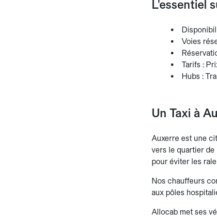
L'essentiel 
Disponibili
Voies rés
Réservatio
Tarifs : Pr
Hubs : Tra
Un Taxi à A
Auxerre est une ci
vers le quartier de
pour éviter les ral
Nos chauffeurs con
aux pôles hospitali
Allocab met ses vé