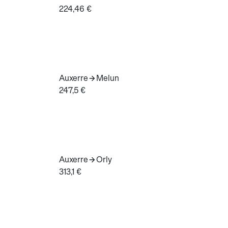
224,46 €
Auxerre
Melun
247,5 €
Auxerre
Orly
313,1 €