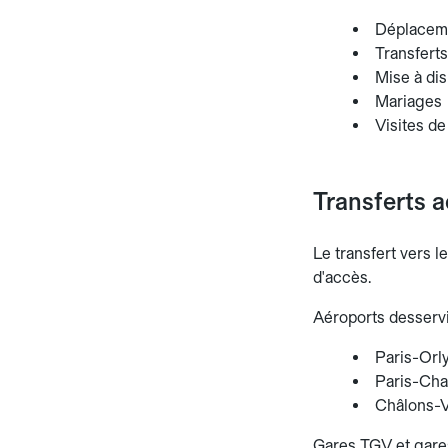
Déplaceme
Transferts
Mise à dis
Mariages
Visites de
Transferts a
Le transfert vers l
d'accès.
Aéroports desservi
Paris-Orly
Paris-Char
Châlons-Va
Gares TGV et gares