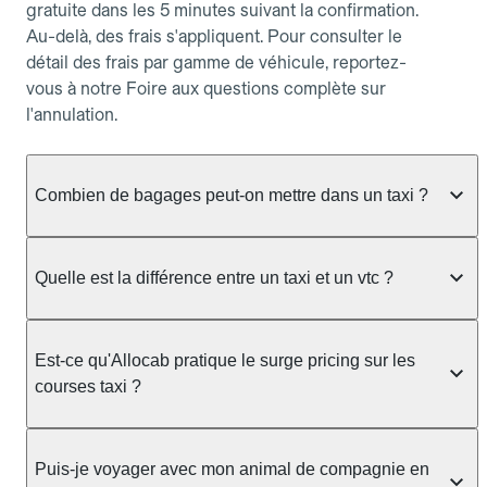
gratuite dans les 5 minutes suivant la confirmation.
Au-delà, des frais s'appliquent. Pour consulter le
détail des frais par gamme de véhicule, reportez-
vous à notre Foire aux questions complète sur
l'annulation.
Combien de bagages peut-on mettre dans un taxi ?
La capacité dépend du véhicule taxi disponible : un
taxi berline accueille en général jusqu'à 3 bagages
Quelle est la différence entre un taxi et un vtc ?
de taille moyenne. Pour des bagages volumineux
ou nombreux, précisez-le dans le champ "Message
Le taxi est un service réglementé qui peut vous
au chauffeur" lors de la réservation. Le prix n'est
prendre en charge directement dans la rue, à une
Est-ce qu'Allocab pratique le surge pricing sur les
pas impacté par le nombre de bagages.
station ou sur réservation, avec un tarif au
courses taxi ?
compteur. Le VTC fonctionne uniquement sur
réservation et propose un prix fixe annoncé à
Non. Le tarif des taxis est encadré par la
l'avance. Chez Allocab, réservez facilement votre
réglementation préfectorale et suit un barème
Puis-je voyager avec mon animal de compagnie en